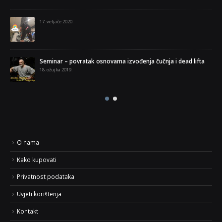
5. ve
17. veljače 2020.
Fit
30. p
Seminar – povratak osnovama izvođenja čučnja i dead lifta
Što
18. ožujka 2019.
2. s
O nama
Kako kupovati
Privatnost podataka
Uvjeti korištenja
Kontakt