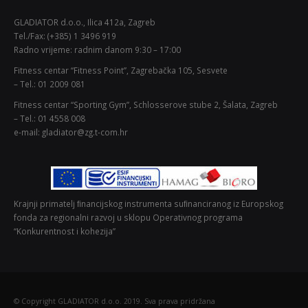
GLADIATOR d.o.o., Ilica 412a, Zagreb
Tel./Fax: (+385) 1 3496 919
Radno vrijeme: radnim danom 9:30 – 17:00
Fitness centar “Fitness Point”, Zagrebačka 105, Sesvete
– Tel.: 01 2009 081
Fitness centar “Sporting Gym”, Schlosserove stube 2, Šalata, Zagreb
– Tel.: 01 4558 008
e-mail: gladiator@zg.t-com.hr
Krajnji primatelj ﬁnancijskog instrumenta suﬁnanciranog iz Europskog
fonda za regionalni razvoj u sklopu Operativnog programa
“Konkurentnost i kohezija”
© Copyright GLADIATOR d.o.o. 2019. Sva prava pridržana