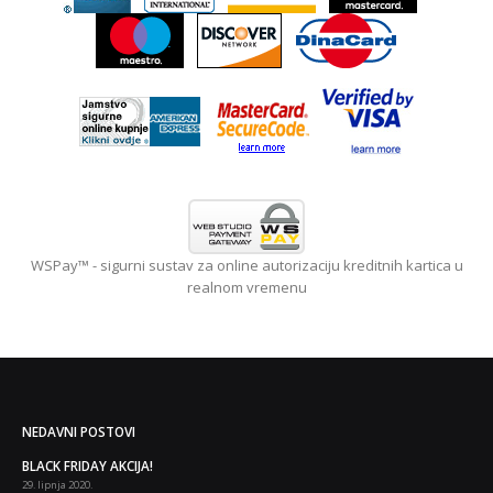
WSPay™ - sigurni sustav za online autorizaciju kreditnih kartica u
realnom vremenu
NEDAVNI POSTOVI
RIDAY AKCIJA!
Body
Sla
 2020.