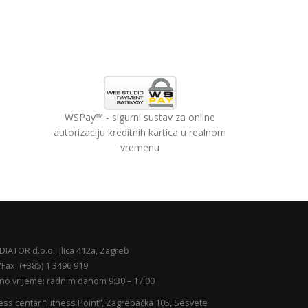
WSPay™ - sigurni sustav za online
autorizaciju kreditnih kartica u realnom
vremenu
IATOR d.o.o., Ilica 412a, Zagreb
/Fax: (+385) 1 3496 919
no vrijeme: radnim danom 9:30 – 17:00
ess centar “Fitness Point”, Zagrebačka 105, Sesvete