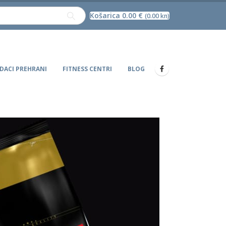
Košarica
0.00
€
(0.00 kn)
DACI PREHRANI
FITNESS CENTRI
BLOG