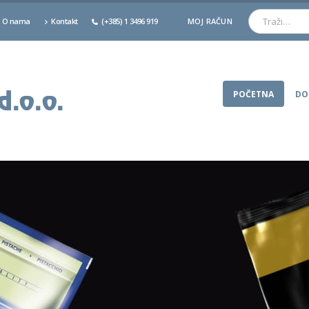
O nama
Kontakt
(+385) 1 3496 919
MOJ RAČUN
POČETNA
DO