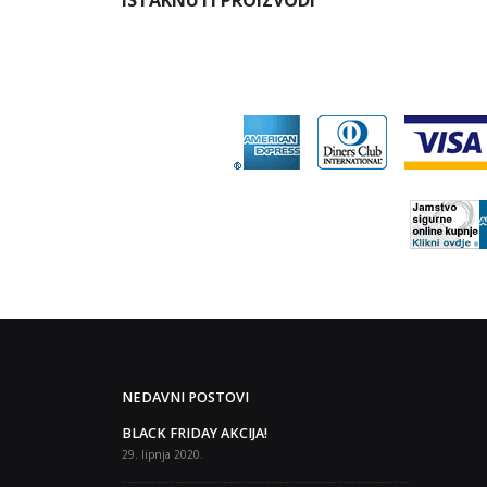
NEDAVNI POSTOVI
Body building i fitness učilište
BLACK FRID
“prof Siser” – prijave Zagreb i
29. lipnja 2020
Slavonski Brod