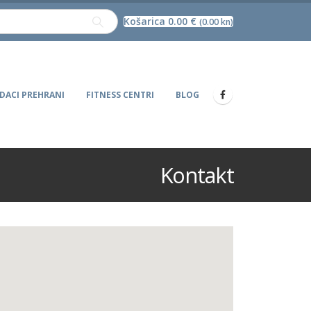
Košarica
0.00
€
(0.00 kn)
DACI PREHRANI
FITNESS CENTRI
BLOG
Kontakt