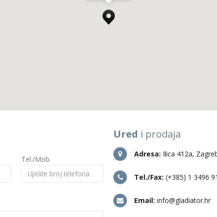
Ured
i prodaja
Adresa:
Ilica 412a, Zagre
Tel./Mob.
Tel./Fax:
(+385) 1 3496 9
Email:
info@gladiator.hr