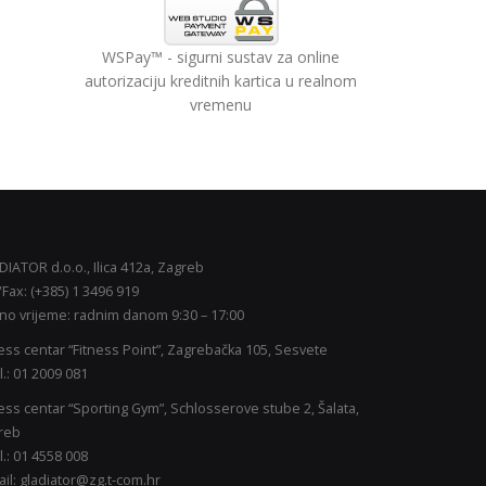
WSPay™ - sigurni sustav za online
autorizaciju kreditnih kartica u realnom
vremenu
IATOR d.o.o., Ilica 412a, Zagreb
/Fax: (+385) 1 3496 919
lište
no vrijeme: radnim danom 9:30 – 17:00
reb i
ess centar “Fitness Point”, Zagrebačka 105, Sesvete
l.: 01 2009 081
ess centar “Sporting Gym”, Schlosserove stube 2, Šalata,
Gym
reb
l.: 01 4558 008
il: gladiator@zg.t-com.hr