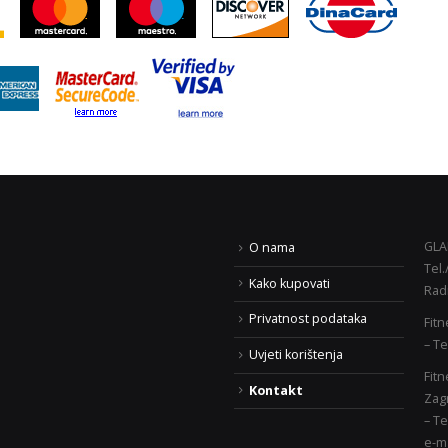
GLAD
O nama
Tel.
K FRIDAY AKCIJA!
Body building i fitness uči
Kako kupovati
Rad
“prof Siser” – prijave Zag
ipnja 2020.
Slavonski Brod
Privatnost podataka
Fitn
5. veljače 2018.
– Te
17. veljače 2020.
Uvjeti korištenja
Fitn
Fitness centar Sporting 
Kontakt
Zag
30. prosinca 2017.
– Te
Seminar – povratak osnovama
e-ma