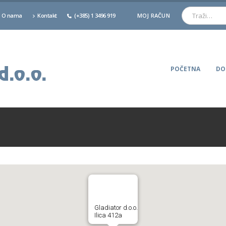
O nama
Kontakt
(+385) 1 3496 919
MOJ RAČUN
POČETNA
DO
Gladiator d.o.o.
Ilica 412a