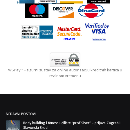
WSPay™ - sigurni sustav za online autorizaciju kreditnih kartica u
realnom vremenu
NEDAVNI POSTOVI
Body building i fitness učilište “prof Siser” – prijave Zagreb i
BLA
Slavonski Brod
29. l