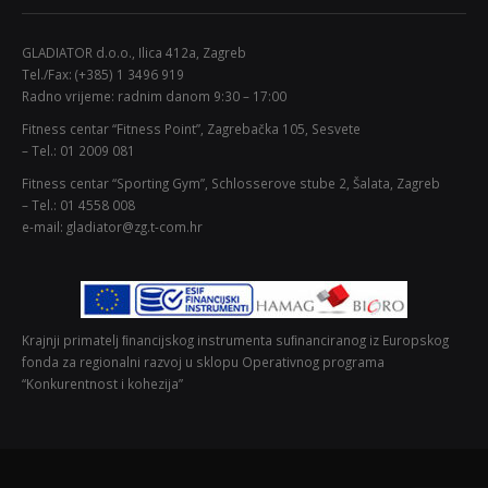
GLADIATOR d.o.o., Ilica 412a, Zagreb
Tel./Fax: (+385) 1 3496 919
Radno vrijeme: radnim danom 9:30 – 17:00
Fitness centar “Fitness Point”, Zagrebačka 105, Sesvete
– Tel.: 01 2009 081
Fitness centar “Sporting Gym”, Schlosserove stube 2, Šalata, Zagreb
– Tel.: 01 4558 008
e-mail: gladiator@zg.t-com.hr
Krajnji primatelj ﬁnancijskog instrumenta suﬁnanciranog iz Europskog
fonda za regionalni razvoj u sklopu Operativnog programa
“Konkurentnost i kohezija”