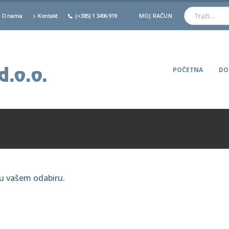
O nama
Kontakt
(+385) 1 3496 919
MOJ RAČUN
POČETNA
DO
ju vašem odabiru.