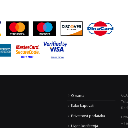
GLAD
O nama
Tel.
ding i fitness učilište
BLACK FRIDAY AKCIJA!
Kako kupovati
Rad
er” – prijave Zagreb i
29. lipnja 2020.
i Brod
Privatnost podataka
Fitn
5. vel
– Te
17. veljače 2020.
Uvjeti korištenja