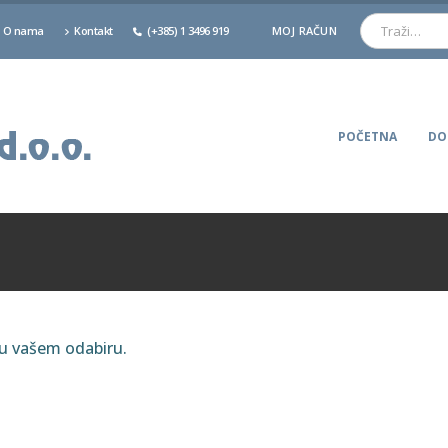
O nama
Kontakt
(+385) 1 3496 919
MOJ RAČUN
POČETNA
DO
ju vašem odabiru.