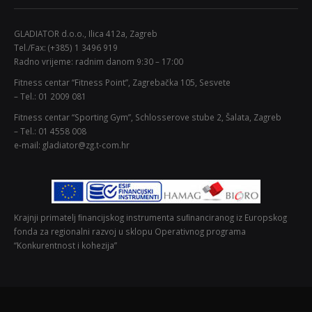
GLADIATOR d.o.o., Ilica 412a, Zagreb
Tel./Fax: (+385) 1 3496 919
Radno vrijeme: radnim danom 9:30 – 17:00
Fitness centar “Fitness Point”, Zagrebačka 105, Sesvete
– Tel.: 01 2009 081
Fitness centar “Sporting Gym”, Schlosserove stube 2, Šalata, Zagreb
– Tel.: 01 4558 008
e-mail: gladiator@zg.t-com.hr
Krajnji primatelj ﬁnancijskog instrumenta suﬁnanciranog iz Europskog
fonda za regionalni razvoj u sklopu Operativnog programa
“Konkurentnost i kohezija”