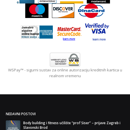
WSPay™ - sigurni sustav za online autorizaciju kreditnih kartica u
realnom vremenu
NEDAVNI POSTOVI
Body building i fitness učilište “prof Siser” – prijave Zagreb i
BLA
Slavonski Brod
29. l