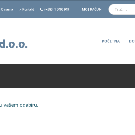
O nama
Kontakt
(+385) 1 3496 919
MOJ RAČUN
POČETNA
DO
ju vašem odabiru.