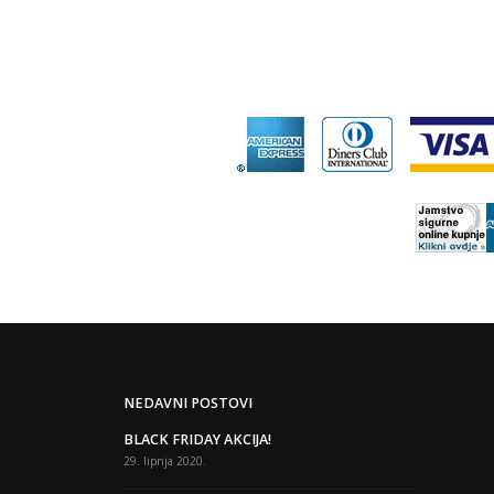
NEDAVNI POSTOVI
fitness učilište
BLACK FRIDAY AKCIJA!
B
rijave Zagreb i
“
29. lipnja 2020.
S