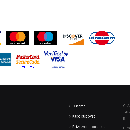
GLAD
O nama
Tel.
ody building i fitness učilište
BLACK FRIDAY AKCIJA!
Kako kupovati
Rad
prof Siser” – prijave Zagreb i
29. lipnja 2020.
lavonski Brod
Privatnost podataka
Fitn