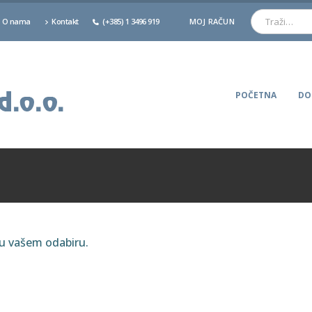
O nama
Kontakt
(+385) 1 3496 919
MOJ RAČUN
POČETNA
DO
ju vašem odabiru.