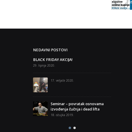
NEDAVNI POSTOVI
fitness učilište
BLACK FRIDAY AKCIJA!
B
rijave Zagreb i
“
29. lipnja 2020.
S
5. veljače 2018
17. veljače 2020.
 Sporting Gym
F
30
Seminar – povratak osnovama
izvođenja čučnja i dead lifta
u super serijama?
Š
18. ožujka 2019.
2.