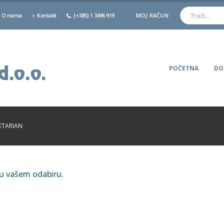
O nama
Kontakt
(+385) 1 3496 919
MOJ RAČUN
POČETNA
DO
ETARIAN
ju vašem odabiru.