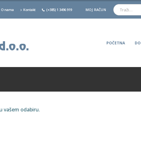
O nama
Kontakt
(+385) 1 3496 919
MOJ RAČUN
POČETNA
DO
ju vašem odabiru.