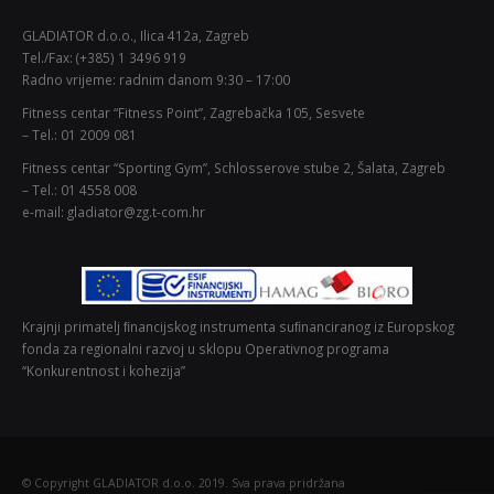
GLADIATOR d.o.o., Ilica 412a, Zagreb
Tel./Fax: (+385) 1 3496 919
Radno vrijeme: radnim danom 9:30 – 17:00
Fitness centar “Fitness Point”, Zagrebačka 105, Sesvete
– Tel.: 01 2009 081
Fitness centar “Sporting Gym”, Schlosserove stube 2, Šalata, Zagreb
– Tel.: 01 4558 008
e-mail: gladiator@zg.t-com.hr
Krajnji primatelj ﬁnancijskog instrumenta suﬁnanciranog iz Europskog
fonda za regionalni razvoj u sklopu Operativnog programa
“Konkurentnost i kohezija”
© Copyright GLADIATOR d.o.o. 2019. Sva prava pridržana