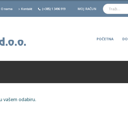
O nama
Kontakt
(+385) 1 3496 919
MOJ RAČUN
POČETNA
DO
ju vašem odabiru.