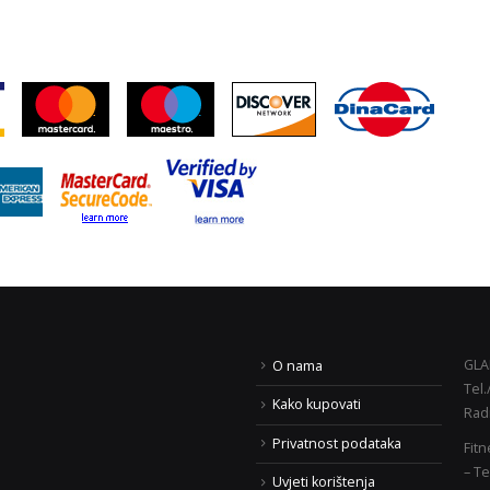
GLAD
O nama
Tel.
FRIDAY AKCIJA!
Body building i fitness učili
Kako kupovati
Rad
“prof Siser” – prijave Zagreb
ja 2020.
Slavonski Brod
Privatnost podataka
Fitn
5. veljače 2018.
– Te
17. veljače 2020.
Uvjeti korištenja