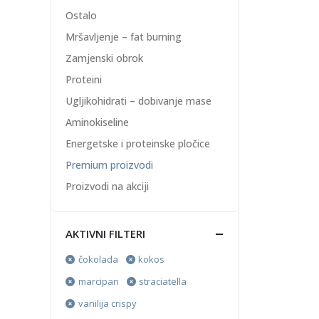
Ostalo
Mršavljenje – fat burning
Zamjenski obrok
Proteini
Ugljikohidrati – dobivanje mase
Aminokiseline
Energetske i proteinske pločice
Premium proizvodi
Proizvodi na akciji
AKTIVNI FILTERI
čokolada
kokos
marcipan
straciatella
vanilija crispy