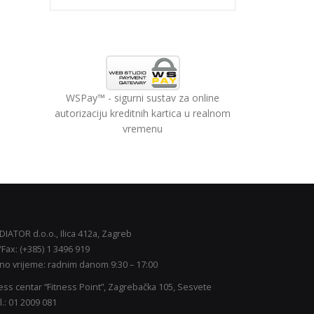
WSPay™ - sigurni sustav za online
autorizaciju kreditnih kartica u realnom
vremenu
IATOR d.o.o., Ilica 412a, Zagreb
/Fax: (+385) 1 3496 919
šte
no vrijeme: radnim danom 9:30 – 17:00
 i
ess centar “Fitness Point”, Zagrebačka 105, Sesvete
l.: 01 2009 081