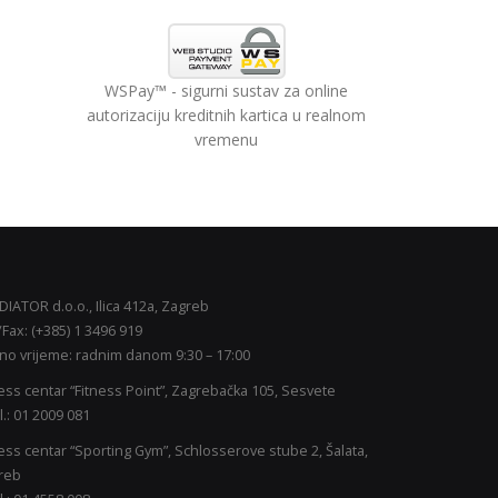
WSPay™ - sigurni sustav za online
autorizaciju kreditnih kartica u realnom
vremenu
IATOR d.o.o., Ilica 412a, Zagreb
/Fax: (+385) 1 3496 919
no vrijeme: radnim danom 9:30 – 17:00
ess centar “Fitness Point”, Zagrebačka 105, Sesvete
l.: 01 2009 081
ess centar “Sporting Gym”, Schlosserove stube 2, Šalata,
reb