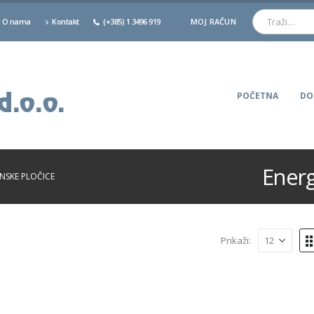
O nama
Kontakt
(+385) 1 3496 919
MOJ RAČUN
POČETNA
DO
Energ
INSKE PLOČICE
Prikaži: