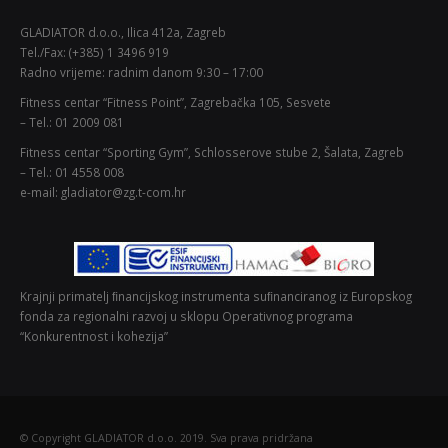
GLADIATOR d.o.o., Ilica 412a, Zagreb
Tel./Fax: (+385) 1 3496 919
Radno vrijeme: radnim danom 9:30 – 17:00
Fitness centar “Fitness Point”, Zagrebačka 105, Sesvete
– Tel.: 01 2009 081
Fitness centar “Sporting Gym”, Schlosserove stube 2, Šalata, Zagreb
– Tel.: 01 4558 008
e-mail: gladiator@zg.t-com.hr
Krajnji primatelj ﬁnancijskog instrumenta suﬁnanciranog iz Europskog
fonda za regionalni razvoj u sklopu Operativnog programa
“Konkurentnost i kohezija”
© Copyright GLADIATOR d.o.o. 2019. Sva prava pridržana