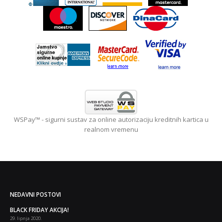
WSPay™ - sigurni sustav za online autorizaciju kreditnih kartica u
realnom vremenu
NEDAVNI POSTOVI
Body building i fitness uči
Slavonski Brod