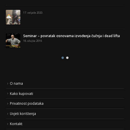
5. veljače 2018.
Fitness centar Sporting 
30. prosinca 2017.
k osnovama izvođenja čučnja i dead lifta
Što je trening u super se
2. studenoga 2017.
O nama
Kako kupovati
Privatnost podataka
Uvjeti korištenja
Kontakt