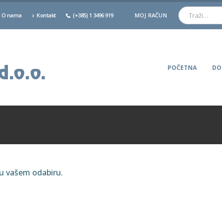
O nama
Kontakt
(+385) 1 3496 919
MOJ RAČUN
POČETNA
DO
ju vašem odabiru.