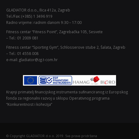
GLADIATOR d.o.o., Ilica 412a, Zagreb
Tel./Fax: (+385) 1 3496 919
Radno vrijeme: radnim danom 9:30 – 17:00
Fitness centar “Fitness Point”, Zagrebačka 105, Sesvete
– Tel.: 01 2009 081
Fitness centar “Sporting Gym”, Schlosserove stube 2, Šalata, Zagreb
– Tel.: 01 4558 008
e-mail: gladiator@zg.t-com.hr
Krajnji primatelj ﬁnancijskog instrumenta suﬁnanciranog iz Europskog
fonda za regionalni razvoj u sklopu Operativnog programa
“Konkurentnost i kohezija”
© Copyright GLADIATOR d.o.o. 2019. Sva prava pridržana