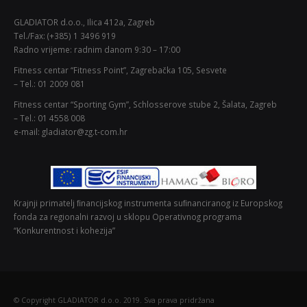
GLADIATOR d.o.o., Ilica 412a, Zagreb
Tel./Fax: (+385) 1 3496 919
Radno vrijeme: radnim danom 9:30 – 17:00
Fitness centar “Fitness Point”, Zagrebačka 105, Sesvete
– Tel.: 01 2009 081
Fitness centar “Sporting Gym”, Schlosserove stube 2, Šalata, Zagreb
– Tel.: 01 4558 008
e-mail: gladiator@zg.t-com.hr
Krajnji primatelj ﬁnancijskog instrumenta suﬁnanciranog iz Europskog
fonda za regionalni razvoj u sklopu Operativnog programa
“Konkurentnost i kohezija”
© Copyright GLADIATOR d.o.o. 2019. Sva prava pridržana