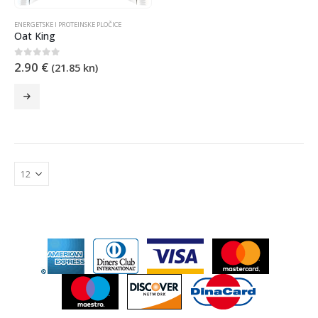
ENERGETSKE I PROTEINSKE PLOČICE
Oat King
2.90
€
0
od 5
(21.85 kn)